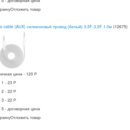
 5 -
договорная цена
рзину
Отложить товар
o cable (AUX) силиконовый провод (белый) 3,5F-3,5F 1.0м
(12675)
ничная цена -
120 Р
 1 -
23 Р
 2 -
22 Р
 3 -
22 Р
 5 -
договорная цена
рзину
Отложить товар