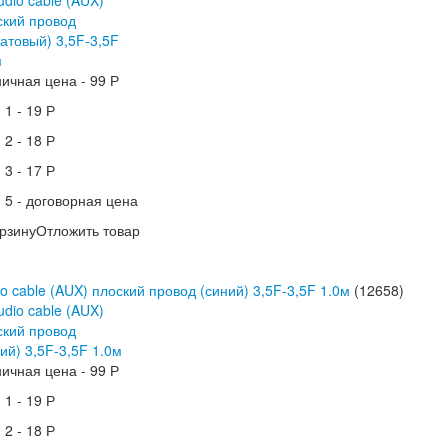
ничная цена -
99 Р
 1 -
19 Р
 2 -
18 Р
 3 -
17 Р
 5 -
договорная цена
рзину
Отложить товар
o cable (AUX) плоский провод (синий) 3,5F-3,5F 1.0м
(12658)
ничная цена -
99 Р
 1 -
19 Р
 2 -
18 Р