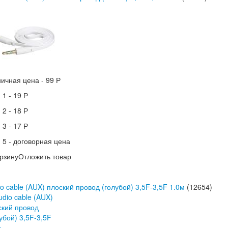
ничная цена -
99 Р
 1 -
19 Р
 2 -
18 Р
 3 -
17 Р
 5 -
договорная цена
рзину
Отложить товар
o cable (AUX) плоский провод (голубой) 3,5F-3,5F 1.0м
(12654)