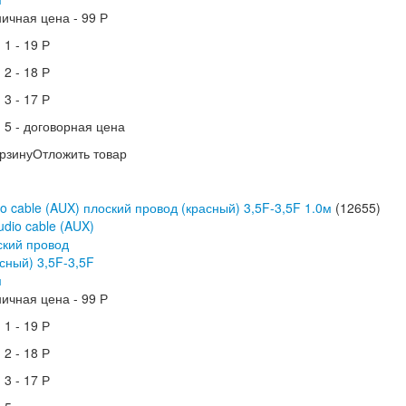
ничная цена -
99 Р
 1 -
19 Р
 2 -
18 Р
 3 -
17 Р
 5 -
договорная цена
рзину
Отложить товар
o cable (AUX) плоский провод (красный) 3,5F-3,5F 1.0м
(12655)
ничная цена -
99 Р
 1 -
19 Р
 2 -
18 Р
 3 -
17 Р