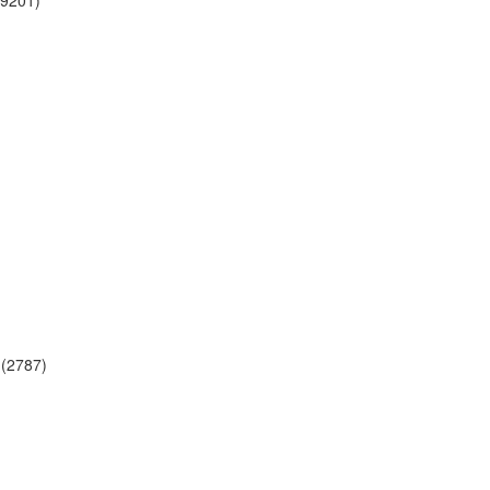
9201)
(2787)