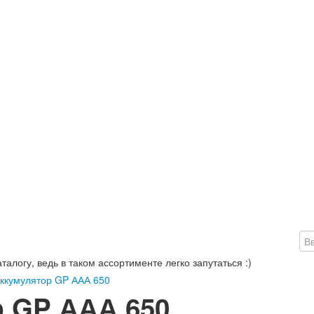
алогу, ведь в таком ассортименте легко запутаться :)
ккумулятор GP ААА 650
 GP ААА 650