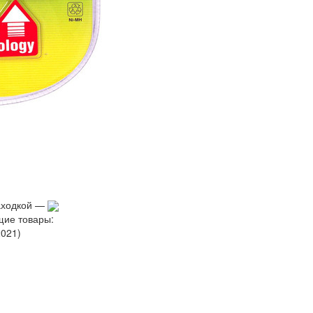
аходкой —
щие товары:
021)