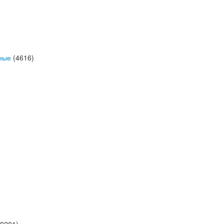
ные
(4616)