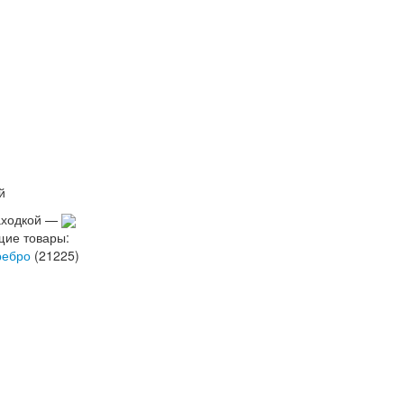
й
аходкой —
щие товары:
ребро
(21225)