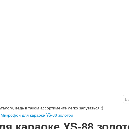
алогу, ведь в таком ассортименте легко запутаться :)
—
Микрофон для караоке YS-88 золотой
я караоке YS-88 золот