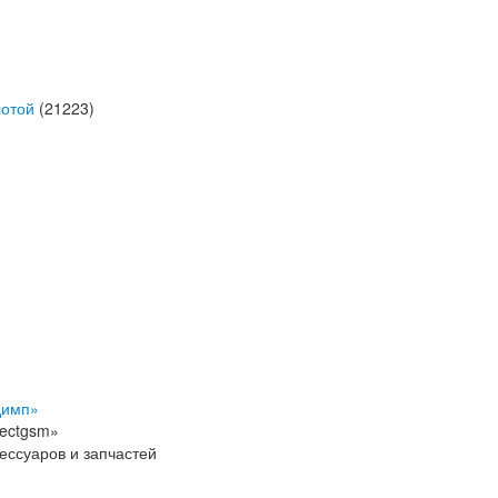
лотой
(21223)
димп»
nectgsm»
ессуаров и запчастей