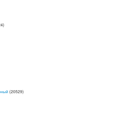
4)
рный
(20529)