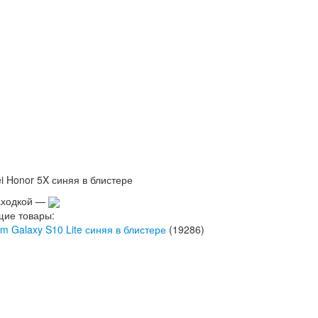
 Honor 5X синяя в блистере
аходкой —
щие товары:
 Galaxy S10 Lite синяя в блистере
(19286)