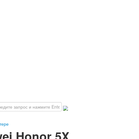
тере
ei Honor 5X