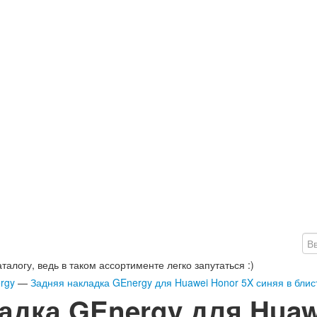
алогу, ведь в таком ассортименте легко запутаться :)
rgy
—
Задняя накладка GEnergy для Huawei Honor 5X синяя в блис
адка GEnergy для Huaw